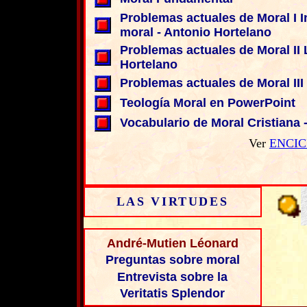
Problemas actuales de Moral I I
moral - Antonio Hortelano
Problemas actuales de Moral II 
Hortelano
Problemas actuales de Moral III 
Teología Moral en PowerPoint
Vocabulario de Moral Cristiana -
Ver
ENCIC
LAS VIRTUDES
André-Mutien Léonard
Preguntas sobre moral
Entrevista sobre la
Veritatis Splendor