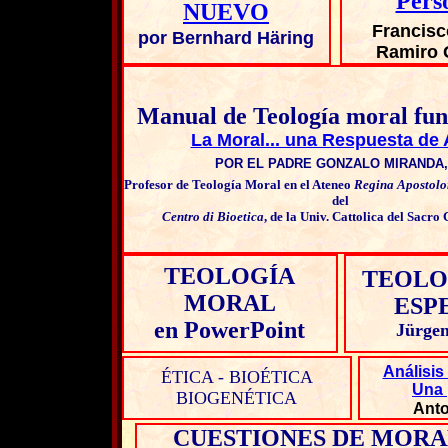
Pers
NUEVO
Francisc
por Bernhard Häring
Ramiro 
Manual de Teología moral fu
La Moral... una Respuesta de
POR EL PADRE GONZALO MIRANDA,
Profesor de Teología Moral en el Ateneo
Regina Apostol
del
Centro di Bioetica
, de la Univ. Cattolica del Sacr
TEOLOGÍA
TEOLO
MORAL
ESP
en PowerPoint
Jürge
Análisis
ÉTICA - BIOÉTICA
Una 
BIOGENÉTICA
Anto
CUESTIONES DE MORA