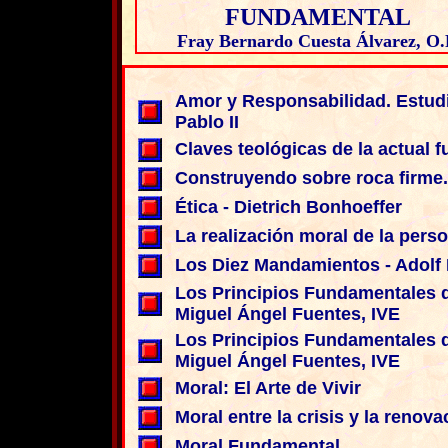
FUNDAMENTAL
Fray Bernardo Cuesta Álvarez, O.
Amor y Responsabilidad. Estudio
Pablo II
Claves teológicas de la actual 
Construyendo sobre roca firme.
Ética - Dietrich Bonhoeffer
La realización moral de la per
Los Diez Mandamientos - Adolf 
Los Principios Fundamentales de
Miguel Ángel Fuentes, IVE
Los Principios Fundamentales de
Miguel Ángel Fuentes, IVE
Moral: El Arte de Vivir
Moral entre la crisis y la renova
Moral Fundamental