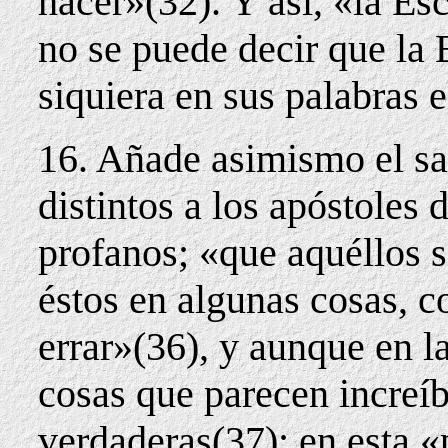
hacer»(32). Y así, «la Es
no se puede decir que la 
siquiera en sus palabras 
16. Añade asimismo el sa
distintos a los apóstoles 
profanos; «que aquéllos s
éstos en algunas cosas, 
errar»(36), y aunque en l
cosas que parecen increíb
verdaderas(37); en esta «