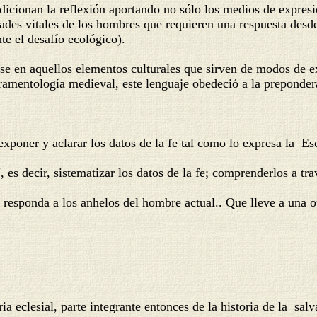
ndicionan la reflexión aportando no sólo los medios de expresi
des vitales de los hombres que requieren una respuesta desde la
te el desafío ecológico).
se en aquellos elementos culturales que sirven de modos de ex
ramentología medieval, este lenguaje obedeció a la prepondera
, exponer y aclarar los datos de la fe tal como lo expresa la Es
e", es decir, sistematizar los datos de la fe; comprenderlos a tr
e responda a los anhelos del hombre actual.. Que lleve a una op
o.
ria eclesial, parte integrante entonces de la historia de la salv