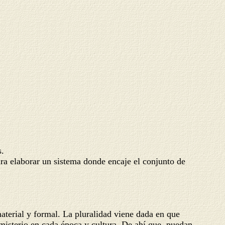
s.
ara elaborar un sistema donde encaje el conjunto de
terial y formal. La pluralidad viene dada en que
 misterio en cada época y cultura. De ahí que, puedan