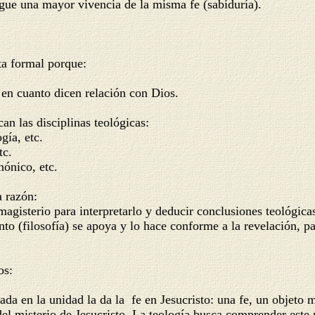
igue una mayor vivencia de la misma fe (sabiduría).
 formal porque:
n cuanto dicen relación con Dios.
 las disciplinas teológicas:
a, etc.
tc.
ico, etc.
 razón:
magisterio para interpretarlo y deducir conclusiones teológica
to (filosofía) se apoya y lo hace conforme a la revelación, p
os:
n la unidad la da la fe en Jesucristo: una fe, un objeto ma
del misterio de Jesucristo. La teología busca comprender este