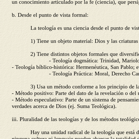
un conocimiento articulado por la fe (ciencia), que pers
b. Desde el punto de vista formal:
La teología es una ciencia desde el punto de vista
1) Tiene un objeto material: Dios y las criaturas e
2) Tiene distintos objetos formales que diversifican
- Teología dogmática: Trinidad, Mariologí
- Teología bíblico-histórica: Hermenéutica, San Pablo; e
- Teología Práctica: Moral, Derecho Canón
3) Usa un método conforme a los principio de la
- Método positivo: Parte del dato de la revelación o del 
- Método especulativo: Parte de un sistema de pensamien
verdades acerca de Dios (ej. Suma Teológica).
iii. Pluralidad de las teologías y de los métodos teológic
Hay una unidad radical de la teología que está dada e
ninguna cultura ni lenguaje pueden abarcar la totalidad 