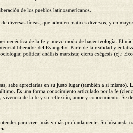
iberación de los pueblos latinoamericanos.
de diversas líneas, que admiten matices diversos, y en mayor
hermenéutica de la fe y nuevo modo de hacer teología. El núcl
tencial liberador del Evangelio. Parte de la realidad y enfatiz
ología; política; análisis marxista; cierta exégesis (ej.: Ex
be apreciarlas en su justo lugar (también a sí mismo). La 
n último. Es una forma conocimiento articulado por la fe (cien
, vivencia de la fe y su reflexión, amor y conocimiento. Se d
der para creer más y más profundamente. Su búsqueda nace 
cia.