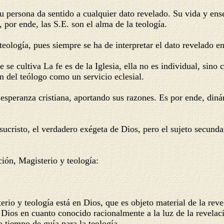
 su persona da sentido a cualquier dato revelado. Su vida y en
, por ende, las S.E. son el alma de la teología.
 teología, pues siempre se ha de interpretar el dato revelado 
 se cultiva La fe es de la Iglesia, ella no es individual, sin
ón del teólogo como un servicio eclesial.
esperanza cristiana, aportando sus razones. Es por ende, diná
Jesucristo, el verdadero exégeta de Dios, pero el sujeto secund
ción, Magisterio y teología:
teología está en Dios, que es objeto material de la revela
a Dios en cuanto conocido racionalmente a la luz de la revelac
 tiempo de guía para la teología.