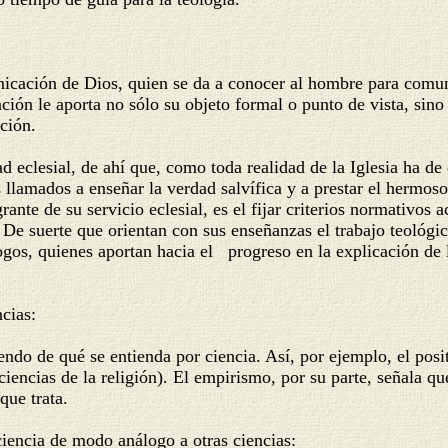
icación de Dios, quien se da a conocer al hombre para comuni
elación le aporta no sólo su objeto formal o punto de vista, si
ción.
 eclesial, de ahí que, como toda realidad de la Iglesia ha de 
llamados a enseñar la verdad salvífica y a prestar el hermoso s
rante de su servicio eclesial, es el fijar criterios normativos
De suerte que orientan con sus enseñanzas el trabajo teológic
ogos, quienes aportan hacia el progreso en la explicación de 
ncias:
e qué se entienda por ciencia. Así, por ejemplo, el positiv
iencias de la religión). El empirismo, por su parte, señala q
que trata.
 ciencia de modo análogo a otras ciencias: