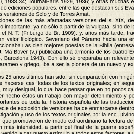
20, 1933-34; TournaiParís 1929, 1936; y otras muchas ed
rando ediciones populares, entre las que destacan sus E
s versiones de Scío y de Torres Amat.
nes de las más afamadas versiones del s. XIX, de
portante, ya no sólo a partir de la Vulgata, sino de los
o el N. T. (Friburgo de Br. 1909), y, años más tarde, tr
 valor filológico. Severiano del Páramo hacía una eru
ionaba Las cien mejores poesías de la Biblia (entres
J. Ma Bover (v.) publicaba una armonía de los cuatro Ev
to, Barcelona 1943). Con ello sé preparaba un relevant
, arameo y griego, iba a ser la pionera de un nuevo y 
25 años últimos han sido, sin comparación con ningún 
e hacerse casi todas de los textos originales; en seg
as, muy desigual, lo cual hace pensar que en no pocos ca
ber hecho éstos un trabajo con mayor detenimiento y pe
tantes de toda la, historia española de las traduccio
especie de explosión de versiones ha de enmarcarse dentr
tigación y uso de los textos originales por la enc. Divin
, que promovieron de modo extraordinario la lectura de l
ás intensidad, a partir del final de la guerra español
ha venido a dar nuevo estímulo a todos estos factores, a