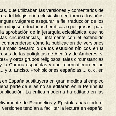
cas, que utilizaban las versiones y comentarios de
es del Magisterio eclesiástico en torno a los años
nguas vulgares: asegurar la fiel traducción de los
ntrodujesen doctrinas heréticas o peligrosas; para
la aprobación de la jerarquía eclesiástica, que no
as circunstancias, juntamente con el extendido
de comprenderse cómo la publicación de versiones
 amplio desarrollo de los estudios bíblicos en la
resas de las políglotas de Alcalá y de Amberes, v.
s» y otros grupos religiosos: tales circunstancias
a y la Corona españolas y que repercutieron en un
, y J. Enciso, Prohibiciones españolas..., o. c. en
na en España sustituyera en gran medida al empleo
uena parte de ellas no se editaran en la Península
publicación. La crítica moderna ha editado en las
ivamente de Evangelios y Epístolas para todo el
rsiones tendían a facilitar la lectura en español