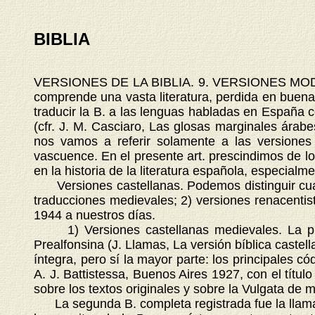
BIBLIA
VERSIONES DE LA BIBLIA. 9. VERSIONES MODER
comprende una vasta literatura, perdida en buena 
traducir la B. a las lenguas habladas en España 
(cfr. J. M. Casciaro, Las glosas marginales árabe
nos vamos a referir solamente a las versiones 
vascuence. En el presente art. prescindimos de los
en la historia de la literatura española, especialme
Versiones castellanas. Podemos distinguir cuatro
traducciones medievales; 2) versiones renacentis
1944 a nuestros días.
1) Versiones castellanas medievales. La prim
Prealfonsina (J. Llamas, La versión bíblica caste
íntegra, pero sí la mayor parte: los principales cód
A. J. Battistessa, Buenos Aires 1927, con el títu
sobre los textos originales y sobre la Vulgata de
La segunda B. completa registrada fue la llamada 