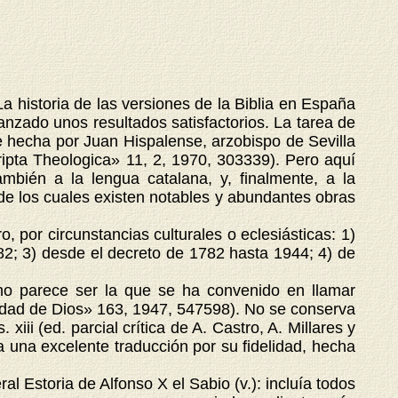
ria de las versiones de la Biblia en España
anzado unos resultados satisfactorios. La tarea de
e hecha por Juan Hispalense, arzobispo de Sevilla
cripta Theologica» 11, 2, 1970, 303339). Pero aquí
mbién a la lengua catalana, y, finalmente, a la
, de los cuales existen notables y abundantes obras
por circunstancias culturales o eclesiásticas: 1)
82; 3) desde el decreto de 1782 hasta 1944; 4) de
o parece ser la que se ha convenido en llamar
Ciudad de Dios» 163, 1947, 547598). No se conserva
xiii (ed. parcial crítica de A. Castro, A. Millares y
a una excelente traducción por su fidelidad, hecha
 Estoria de Alfonso X el Sabio (v.): incluía todos