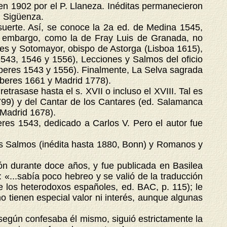
en 1902 por el P. Llaneza. Inéditas permanecieron
. Sigüenza.
uerte. Así, se conoce la 2a ed. de Medina 1545,
in embargo, como la de Fray Luis de Granada, no
ceres y Sotomayor, obispo de Astorga (Lisboa 1615),
 1543, 1546 y 1556), Lecciones y Salmos del oficio
beres 1543 y 1556). Finalmente, La Selva sagrada
mberes 1661 y Madrid 1778).
trasase hasta el s. XVII o incluso el XVIII. Tal es
1799) y del Cantar de los Cantares (ed. Salamanca
 Madrid 1678).
es 1543, dedicado a Carlos V. Pero el autor fue
os Salmos (inédita hasta 1880, Bonn) y Romanos y
n durante doce años, y fue publicada en Basilea
 «...sabía poco hebreo y se valió de la traducción
de los heterodoxos españoles, ed. BAC, p. 115); le
no tienen especial valor ni interés, aunque algunas
según confesaba él mismo, siguió estrictamente la