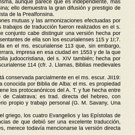
alfonsma, aunque parece que es independiente, más
na; ello demuestra la gran difusión y prestigio de
vista de la Prealfonsina.
iones mutuas y las armonizaciones efectuadas por
s trabajos de traducción fueron realizados en el s.
te conjunto cabe distinguir una versión hecha por
sentantes de ella son los escurialenses 115 y 1I;7.
ada en el ms. escurialense 113 que, sin embargo,
Ferrara, impresa en esa ciudad en 1553 y de la que
lia judoocristiana, del s. XIV también; hecha por
curialense 114 (cfr. J. Llamas, Biblias medievales
á conservada parcialmente en el ms. escur. JII19:
a conocida por Biblia de Alba: el ms. es propiedad
ene los protocanónicos del A. T. y fue hecha entre
e Calatrava; es trad. directa del hebreo, con
erio propio y trabajo personal (G. M. Savany, Una
l griego, los cuatro Evangelios y las Epístolas de
ncias de que debió ser una excelente traducción,
es, merece todavía mencionarse la versión directa