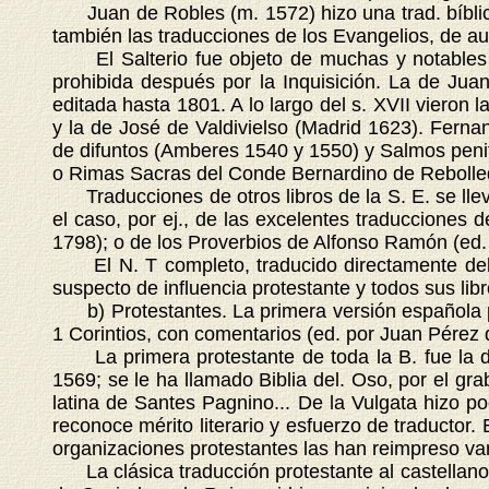
Juan de Robles (m. 1572) hizo una trad. bíblica 
también las traducciones de los Evangelios, de a
El Salterio fue objeto de muchas y notables tr
prohibida después por la Inquisición. La de Ju
editada hasta 1801. A lo largo del s. XVII vieron 
y la de José de Valdivielso (Madrid 1623). Fernan
de difuntos (Amberes 1540 y 1550) y Salmos peni
o Rimas Sacras del Conde Bernardino de Rebolledo
Traducciones de otros libros de la S. E. se llevar
el caso, por ej., de las excelentes traducciones
1798); o de los Proverbios de Alfonso Ramón (ed.
El N. T completo, traducido directamente del g
suspecto de influencia protestante y todos sus libro
b) Protestantes. La primera versión española pr
1 Corintios, con comentarios (ed. por Juan Pérez
La primera protestante de toda la B. fue la de
1569; se le ha llamado Biblia del. Oso, por el gr
latina de Santes Pagnino... De la Vulgata hizo po
reconoce mérito literario y esfuerzo de traductor.
organizaciones protestantes las han reimpreso va
La clásica traducción protestante al castellano 