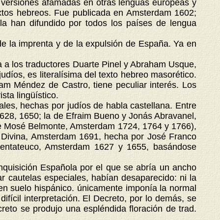
as versiones afamadas en otras lenguas europeas y
 textos hebreos. Fue publicada en Amsterdam 1602;
la han difundido por todos los países de lengua
e la imprenta y de la expulsión de España. Ya en
a a los traductores Duarte Pinel y Abraham Usque,
díos, es literalísima del texto hebreo masorético.
am Méndez de Castro, tiene peculiar interés. Los
sta lingüístico.
ales, hechas por judíos de habla castellana. Entre
1628, 1650; la de Efraim Bueno y Jonás Abravanel,
a de Mosé Belmonte, Amsterdam 1724, 1764 y 1766),
y Divina, Amsterdam 1691, hecha por José Franco
 Pentateuco, Amsterdam 1627 y 1655, basándose
nquisición Española por el que se abría un ancho
r cautelas especiales, habían desaparecido: ni la
a en suelo hispánico. únicamente imponía la normal
fícil interpretación. El Decreto, por lo demás, se
creto se produjo una espléndida floración de trad.