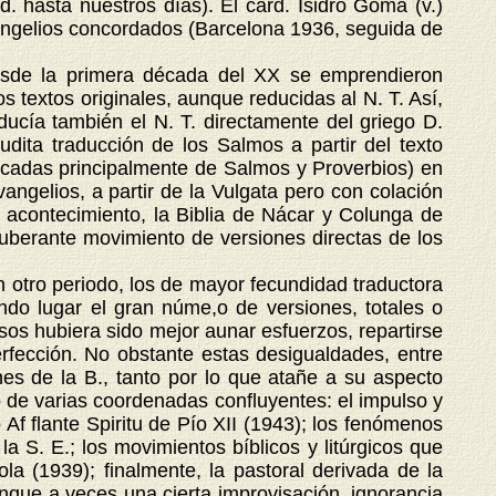
. hasta nuestros días). El card. Isidro Gomá (v.)
vangelios concordados (Barcelona 1936, seguida de
sde la primera década del XX se emprendieron
 textos originales, aunque reducidas al N. T. Así,
aducía también el N. T. directamente del griego D.
dita traducción de los Salmos a partir del texto
acadas principalmente de Salmos y Proverbios) en
angelios, a partir de la Vulgata pero con colación
e acontecimiento, la Biblia de Nácar y Colunga de
exuberante movimiento de versiones directas de los
otro periodo, los de mayor fecundidad traductora
undo lugar el gran núme,o de versiones, totales o
sos hubiera sido mejor aunar esfuerzos, repartirse
rfección. No obstante estas desigualdades, entre
nes de la B., tanto por lo que atañe a su aspecto
o de varias coordenadas confluyentes: el impulso y
o Af flante Spiritu de Pío XII (1943); los fenómenos
a S. E.; los movimientos bíblicos y litúrgicos que
a (1939); finalmente, la pastoral derivada de la
unque a veces una cierta improvisación, ignorancia