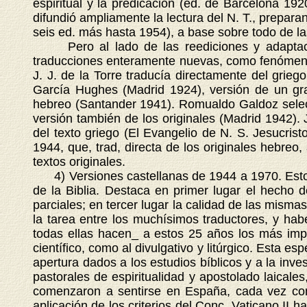
espiritual y la predicación (ed. de Barcelona 19
difundió ampliamente la lectura del N. T., prepa
seis ed. más hasta 1954), a base sobre todo de la
Pero al lado de las reediciones y adaptacio
traducciones enteramente nuevas, como fenómeno im
J. J. de la Torre traducía directamente del grieg
García Hughes (Madrid 1924), versión de un gran
hebreo (Santander 1941). Romualdo Galdoz selecc
versión también de los originales (Madrid 1942). 
del texto griego (El Evangelio de N. S. Jesucris
1944, que, trad, directa de los originales hebreo
textos originales.
4) Versiones castellanas de 1944 a 1970. Estos 
de la Biblia. Destaca en primer lugar el hecho d
parciales; en tercer lugar la calidad de las mism
la tarea entre los muchísimos traductores, y ha
todas ellas hacen_ a estos 25 años los más impor
científico, como al divulgativo y litúrgico. Esta 
apertura dados a los estudios bíblicos y a la inves
pastorales de espiritualidad y apostolado laicales
comenzaron a sentirse en España, cada vez con m
aplicación de los criterios del Conc. Vaticano II 