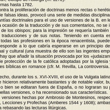
rnas hasta 1782.
tra la proliferación de doctrinas menos rectas o heréti
 falsas ideas, provocó una serie de medidas disciplinar
tías doctrinales para el uso de versiones de la B. en le
 ocasión de la traducción y de sus comentarios, no se i
a de los obispos; para la impresión se requería también 
traducciones y de sus notas. Teniendo en cuenta est
e todas las profesiones en la época renacentista, pue
esponde a lo que cabría esperarse en un principio del
al y cultural (una muestra de ello son las ingentes emp
 que añadir la situación provocada por los «judaizante
e protección de la fe católica adoptadas por la Iglesi
s bíblicas en romance (cfr. M. Revilla, La controversia...
o, durante los s. XVI-XVIII, el uso de la Vulgata lati
hicieron relativamente bastantes y de notable valor, b
 o bien se editaran fuera de España, o no lograran su 
llas versiones, o ha recensionado sus características.
versiones hechas por Ambrosio de Montesinos, respect
, Lecciones y Profechas (Amberes 1544 y 1608); ambas ve
 rebasando las lecturas litúrgicas.