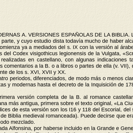
NAS A. VERSIONES ESPAÑOLAS DE LA BIBLIA. La histo
parte, y cuyo estudio dista todavía mucho de haber alc
comienza ya a mediados del s. IX con la versión al árab
s del Codex visigothicus legionensis de la Vulgata, «S
realizadas en castellano, con algunas indicaciones ta
 comentarios a la B. o a libros o partes de ella (v. VII)
nte de los s. XVI, XVII y XX.
 periodos, diferenciados, de modo más o menos claro, 
tas y modernas hasta el decreto de la Inquisición de 17
era versión completa de la B. al romance castellan
llana más antigua, primera sobre el texto original, «La 
ices de esta versión son los I16 y 118 del Escorial, del s. 
lo de Biblia medieval romanceada). Puede decirse que er
 modo mezclado.
Alfonsina, por haberse incluido en la Grande e General