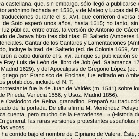
castellana, que, sin embargo, sólo llegó a publicarse 
utor anónimo fechada en 1530, y de Mateo y Lucas del P
aducciones durante el s. XVI, que corrieron diversa s
an de Soto esperó unos años, hasta 1615; no tanto, s
la luz pública, entre otras, la versión de Antonio de Cá
do de Jarava hizo tres distintas: El Salterio (Amberes
tenciales, Cantar de los Cantares y Lamentaciones (Am
, incluye la trad. del Salterio (ed. de Colonia 1659, A
on a cabo durante el s. xvi, aunque su publicación se re
 de Fray Luis de León del libro de Job (ed. Salamanca 
 Madrid 1629), y del Apocalipsis de Gregorio López (ed.
riego por Francisco de Encinas, fue editado en Amber
s prohibidos, incluido el N. T.
otestante fue la de Juan de Valdés (m. 1541) sobre l
 de Pineda, Venecia 1556, y Usoz, Madrid 1856).
 Casiodoro de Reina, granadino. Preparó su traducció
abado de la portada. De ella afirma M. Menéndez Pelayo:
ca cuenta, pero mucho de la Ferrariense...» (Historia 
 En general, las raras versiones protestantes españolas 
rias veces.
ha corrido bajo el nombre de Cipriano de Valera. Éste, 