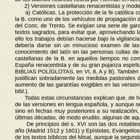
2) Versiones castellanas renacentistas y mode
a) Católicas. La protección de la fe católica con
la B. como uno de los vehículos de propagación de
del Conc. de Trento. Se exigían una serie de garan
textos sagrados, para evitar que, aprovechando la
ello los trabajos debían hacerse bajo la vigilanci
debería darse sin un minucioso examen de las 
conocimiento del latín en las personas cultas d
castellanas de la B. en aquellos tiempos no corr
España renacentista y de su gran pujanza espiritu
BIBLIAS POLÍGLOTAS, en VI, 8, A y B). También hay
justifican sobradamente las medidas pastorales d
aumento de las garantías exigibles en las versione
bibl.).
Todas estas circunstancias explican que, de hech
de las versiones en lengua española, y aunque se 
sino en fechas muy posteriores a su realización,
últimas décadas, de modo erudito, algunas de aque
De principios del s. XVI son las dos notables 
año (Madrid 1512 y 1601) y Epístolas, Evangelios
de los textos bíblicos del Misal, aunque la segunda