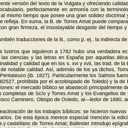
nte versión del texto de la Vulgata y ofreciendo calid
 vocabulario, perfectamente en armonía con la terminolo
 al mismo tiempo que posee una gran solidez doctrinal 
que refleja. En suma, la B. de Torres Amat puede compar
on gran firmeza, el insoslayable desgaste del tiempo y d
ién traducciones de la B., como p. ej., la indirecta de
.
stros que siguieron a 1782 hubo una verdadera eclos
 las ciencias y las letras en España por aquellas déc
alidad y calidad que en los s. xvi y xvii, las trad. de la 
de notable calidad. Así, además de los ya dichos, Tom
el Pentateuco (ib. 1827). Particularmente los Salmos fu
2527, prohibida por el arzobispado de Toledo) y la de
iones: el mercado bíblico se abasteció principalmente de
s completas de Scío y Torres Amat y los Evangelios de 
ancisco Caminero, Obispo de Oviedo, al—ledor de 1880,
ivación de los trabajos bíblicos: se hicieron nuevas 
arios. De esta época merece especial mención la edició
ta y castellano de Torres Amat; Ballester introdujo epígraf