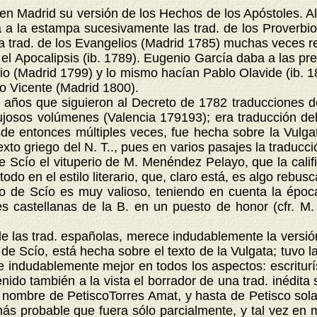
adrid su versión de los Hechos de los Apóstoles. Al añ
a la estampa sucesivamente las trad. de los Proverbio
 la trad. de los Evangelios (Madrid 1785) muchas veces 
 el Apocalipsis (ib. 1789). Eugenio García daba a las pr
rio (Madrid 1799) y lo mismo hacían Pablo Olavide (ib. 1
do Vicente (Madrid 1800).
os que siguieron al Decreto de 1782 traducciones de l
lujosos volúmenes (Valencia 179193); era traducción d
de entonces múltiples veces, fue hecha sobre la Vulga
xto griego del N. T.., pues en varios pasajes la traducci
 de Scío el vituperio de M. Menéndez Pelayo, que la cali
todo en el estilo literario, que, claro está, es algo reb
jo de Scío es muy valioso, teniendo en cuenta la época
es castellanas de la B. en un puesto de honor (cfr. M. 
as trad. españolas, merece indudablemente la versión 
Scío, está hecha sobre el texto de la Vulgata; tuvo la 
 indudablemente mejor en todos los aspectos: escrituríst
do también a la vista el borrador de una trad. inédita s
ombre de PetiscoTorres Amat, y hasta de Petisco solam
más probable que fuera sólo parcialmente, y tal vez en 