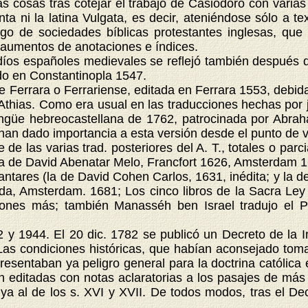
as cosas tras cotejar el trabajo de Casiodoro con vari
enta ni la latina Vulgata, es decir, ateniéndose sólo a
o de sociedades bíblicas protestantes inglesas, que 
s aumentos de anotaciones e índices.
íos españoles medievales se reflejó también después d
do en Constantinopla 1547.
 Ferrara o Ferrariense, editada en Ferrara 1553, debid
thias. Como era usual en las traducciones hechas por ju
ingüe hebreocastellana de 1762, patrocinada por Abrah
 han dado importancia a esta versión desde el punto de vi
 las varias trad. posteriores del A. T., totales o parci
(la de David Abenatar Melo, Francfort 1626, Amsterdam 
antares (la de David Cohen Carlos, 1631, inédita; y l
ada, Amsterdam. 1681; Los cinco libros de la Sacra Le
ciones más; también Manasséh ben Israel tradujo el
 1944. El 20 dic. 1782 se publicó un Decreto de la I
 Las condiciones históricas, que habían aconsejado toma
 presentaban ya peligro general para la doctrina católic
 editadas con notas aclaratorias a los pasajes de más di
ya al de los s. XVI y XVII. De todos modos, tras el De