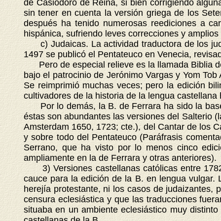
de Casiodoro de Reina, si bien corrigiendo algun
sin tener en cuenta la versión griega de los Set
después ha tenido numerosas reediciones a carg
hispánica, sufriendo leves correcciones y amplio
c) Judaicas. La actividad traductora de los jud
1497 se publicó el Pentateuco en Venecia, revisa
Pero de especial relieve es la llamada Biblia de
bajo el patrocinio de Jerónimo Vargas y Yom Tob A
Se reimprimió muchas veces; pero la edición bil
cultivadores de la historia de la lengua castellana
Por lo demás, la B. de Ferrara ha sido la base de
éstas son abundantes las versiones del Salterio 
Amsterdam 1650, 1723; cte.), del Cantar de los C
y sobre todo del Pentateuco (Paráfrasis coment
Serrano, que ha visto por lo menos cinco edi
ampliamente en la de Ferrara y otras anteriores).
3) Versiones castellanas católicas entre 1782 y
cauce para la edición de la B. en lengua vulgar.
herejía protestante, ni los casos de judaizantes,
censura eclesiástica y que las traducciones fueran
situaba en un ambiente eclesiástico muy distinto 
castellanas de la B.