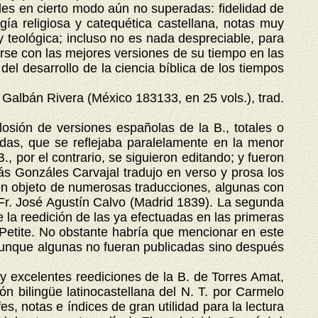
ades en cierto modo aún no superadas: fidelidad de
gía religiosa y catequética castellana, notas muy
y teológica; incluso no es nada despreciable, para
arse con las mejores versiones de su tiempo en las
el desarrollo de la ciencia bíblica de los tiempos
 Galbán Rivera (México 183133, en 25 vols.), trad.
ión de versiones españolas de la B., totales o
adas, que se reflejaba paralelamente en la menor
B., por el contrario, se siguieron editando; y fueron
ás Gonzáles Carvajal tradujo en verso y prosa los
eron objeto de numerosas traducciones, algunas con
 Fr. José Agustín Calvo (Madrid 1839). La segunda
 la reedición de las ya efectuadas en las primeras
Petite. No obstante habría que mencionar en este
 aunque algunas no fueran publicadas sino después
y excelentes reediciones de la B. de Torres Amat,
n bilingüe latinocastellana del N. T. por Carmelo
es, notas e índices de gran utilidad para la lectura