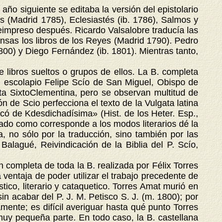
o siguiente se editaba la versión del epistolario
s (Madrid 1785), Eclesiastés (ib. 1786), Salmos y
reimpreso después. Ricardo Valsalobre traducía las
ensas los libros de los Reyes (Madrid 1790). Pedro
800) y Diego Fernández (ib. 1801). Mientras tanto,
ibros sueltos o grupos de ellos. La B. completa
el escolapio Felipe Scío de San Miguel, Obispo de
ta SixtoClementina, pero se observan multitud de
ón de Scio perfecciona el texto de la Vulgata latina
ficó de Kdesdichadísima» (Hist. de los Heter. Esp.,
uscado como corresponde a los modos literarios dé la
, no sólo por la traducción, sino también por las
Balagué, Reivindicación de la Biblia del P. Scío,
completa de toda la B. realizada por Félix Torres
ventaja de poder utilizar el trabajo precedente de
ico, literario y cataquetico. Torres Amat murió en
in acabar del P. J. M. Petisco S. J. (m. 1800); por
ente; es difícil averiguar hasta qué punto Torres
muy pequeña parte. En todo caso, la B. castellana