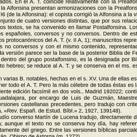
actados. En el A. T. coincide relativamente con la Pre
 la Alfonsina presentan armonizaciones con la Prealfonsi
I6 (de la Alfonsina): el copista corrigió la Alfonsina a la 
nto de cuatro versiones distintas, que por sus relac
de los textos, se ha convenido en llamar Postalfonsina. Lo
díos españoles, conversos y no conversos. Dentro de es
s protocanónicos del A. T. (v. II A, 1); manuscritos repre
íos no conversos y con el mismo contenido, represent
 versión parece ser la base de la posterior Biblia de 
ntro del grupo postalfonsino, es la designada por Bib
to hebreo; se reduce al A. T. y se conserva en el ms. es
arias B. notables, hechas en el s. XV. Una de ellas est
er todo el A. T. Pero la más célebre de todas éstas es l
nte edición facsímil en dos vols., Madrid 192022; conti
adalajara, por encargo de Luis de Guzmán, Maestre d
rsiones castellanas precedentes, pero tradujo con crit
a, «Rev. Españ. de Estud. Bíbl.» 2, 1927, 139148).
dío converso Martín de Lucena tradujo, directamente de
; aunque el texto no se conserva hoy día, hay refere
mente del griego. Entre las versiones bíblicas parcial
án, Obispo de Astorga (m. 1272).