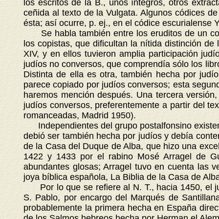
los escritos de la B., unos íntegros, otros extr
ceñida al texto de la Vulgata. Algunos códices de
ésta; así ocurre, p. ej., en el códice escurialense Y
Se habla también entre los eruditos de un conju
los copistas, que dificultan la nítida distinción 
XIV, y en ellos tuvieron amplia participación ju
judíos no conversos, que comprendía sólo los libro
Distinta de ella es otra, también hecha por jud
parece copiado por judíos conversos; esta segunda
haremos mención después. Una tercera versión, de
judíos conversos, preferentemente a partir del tex
romanceadas, Madrid 1950).
Independientes del grupo postalfonsino existen v
debió ser también hecha por judíos y debía conten
de la Casa del Duque de Alba, que hizo una excele
1422 y 1433 por el rabino Mosé Arragel de Gu
abundantes glosas; Arragel tuvo en cuenta las ve
joya bíblica española, La Biblia de la Casa de Alb
Por lo que se refiere al N. T., hacia 1450, el ju
S. Pablo, por encargo del Marqués de Santillana
probablemente la primera hecha en España directa
de los Salmos hebreos hecha por Herman el Alem