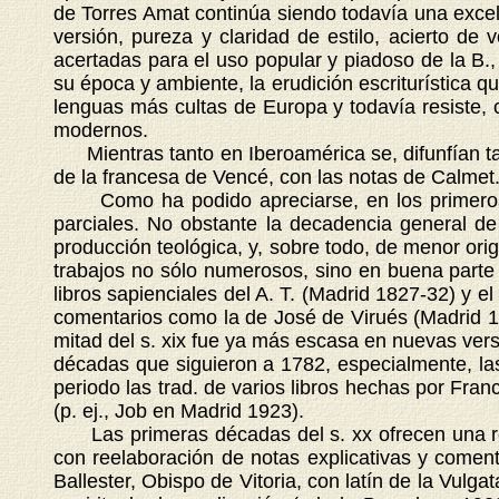
de Torres Amat continúa siendo todavía una excele
versión, pureza y claridad de estilo, acierto de
acertadas para el uso popular y piadoso de la B.,
su época y ambiente, la erudición escriturística 
lenguas más cultas de Europa y todavía resiste, c
modernos.
Mientras tanto en Iberoamérica se, difunfían tamb
de la francesa de Vencé, con las notas de Calmet
Como ha podido apreciarse, en los primeros lu
parciales. No obstante la decadencia general de
producción teológica, y, sobre todo, de menor origin
trabajos no sólo numerosos, sino en buena parte 
libros sapienciales del A. T. (Madrid 1827-32) y 
comentarios como la de José de Virués (Madrid 18
mitad del s. xix fue ya más escasa en nuevas vers
décadas que siguieron a 1782, especialmente, la
periodo las trad. de varios libros hechas por Fr
(p. ej., Job en Madrid 1923).
Las primeras décadas del s. xx ofrecen una react
con reelaboración de notas explicativas y coment
Ballester, Obispo de Vitoria, con latín de la Vulga