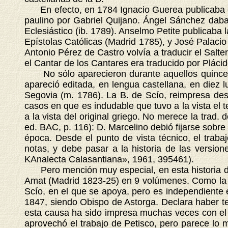
En efecto, en 1784 Ignacio Guerea publicaba en M
paulino por Gabriel Quijano. Ángel Sánchez daba 
Eclesiástico (ib. 1789). Anselmo Petite publicaba
Epístolas Católicas (Madrid 1785), y José Palacio
Antonio Pérez de Castro volvía a traducir el Salte
el Cantar de los Cantares era traducido por Pláci
No sólo aparecieron durante aquellos quince añ
apareció editada, en lengua castellana, en diez 
Segovia (m. 1786). La B. de Scío, reimpresa des
casos en que es indudable que tuvo a la vista el te
a la vista del original griego. No merece la trad.
ed. BAC, p. 116): D. Marcelino debió fijarse sobre 
época. Desde el punto de vista técnico, el traba
notas, y debe pasar a la historia de las version
KAnalecta Calasantiana», 1961, 395461).
Pero mención muy especial, en esta historia de l
Amat (Madrid 1823-25) en 9 volúmenes. Como la de 
Scío, en el que se apoya, pero es independiente e
1847, siendo Obispo de Astorga. Declara haber teni
esta causa ha sido impresa muchas veces con el n
aprovechó el trabajo de Petisco, pero parece lo 