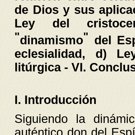
de Dios y sus aplicac
Ley del cristoc
"
"
dinamismo
del Esp
eclesialidad, d) Le
litúrgica - VI. Conclu
I. Introducción
Siguiendo la dinámic
auténtico don del Espí