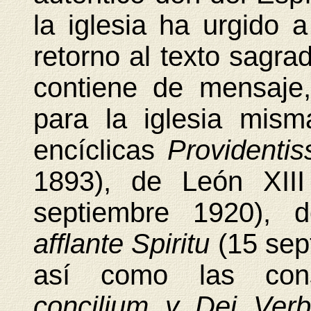
la iglesia ha urgido 
retorno al texto sagra
contiene de mensaje,
para la iglesia mism
encíclicas
Providenti
1893), de León XII
septiembre 1920), 
afflante Spiritu
(15 se
así como las cons
concilium y Dei Ve