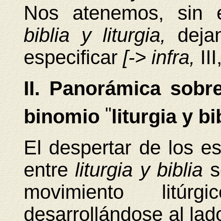
Nos atenemos, sin 
biblia y liturgia,
deja
especificar
[-> infra,
III
II. Panorámica sobr
"
binomio
liturgia y bi
El despertar de los es
entre
liturgia y biblia
s
movimiento litú
desarrollándose al lad