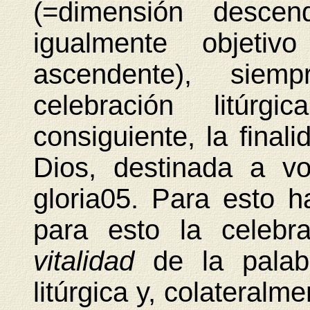
(=dimensión descen
igualmente objetiv
ascendente), siem
celebración litúrg
consiguiente, la final
Dios, destinada a v
gloria05. Para esto h
para esto la celebr
vitalidad
de la pala
litúrgica y, colateralme