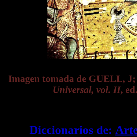
Imagen tomada de GUELL, J
Universal, vol. II
, ed
Diccionarios de:
Art