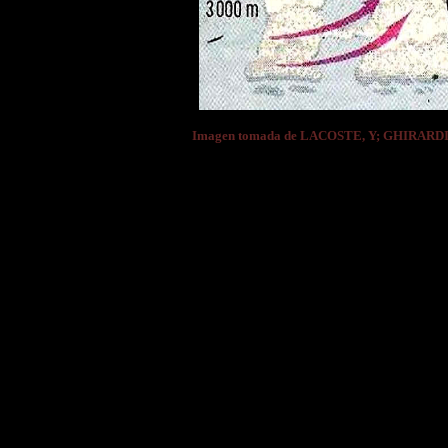
Imagen tomada de LACOSTE, Y; GHIRARDI