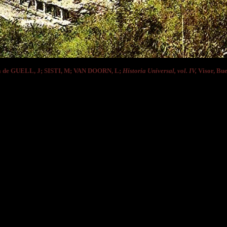
 de GUELL, J; SISTI, M; VAN DOORN, L;
Historia Universal, vol. IV,
Visor, Buen