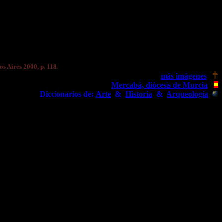
nos Aires 2000, p. 118.
más imágenes
Mercabá, diócesis de Murcia
Diccionarios de:
Arte
&
Historia
&
Arqueología