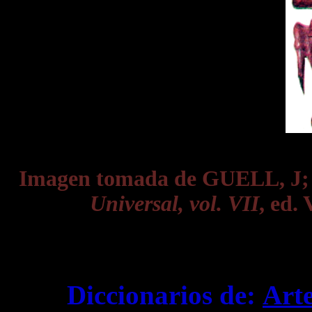
Imagen tomada de GUELL, J
Universal, vol. VII
, ed.
Diccionarios de:
Art