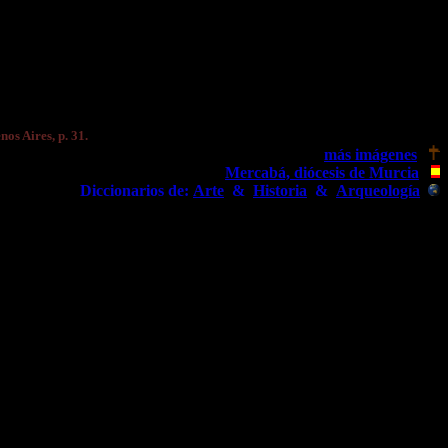
os Aires, p. 31.
más imágenes
Mercabá, diócesis de Murcia
Diccionarios de:
Arte
&
Historia
&
Arqueología