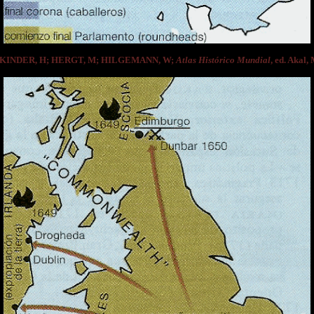
e KINDER, H; HERGT, M; HILGEMANN, W;
Atlas Histórico Mundial
, ed. Akal,