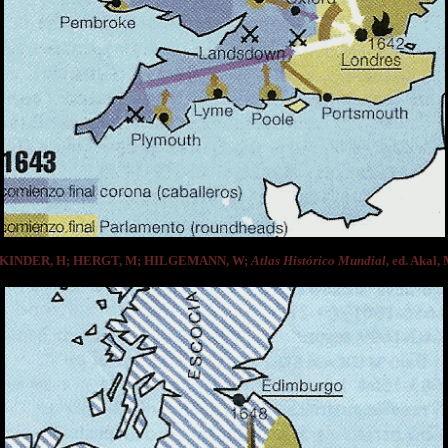
e KINDER, H; HERGT, M; HILGEMANN, W;
Atlas Histórico Mundial
, ed. Akal,