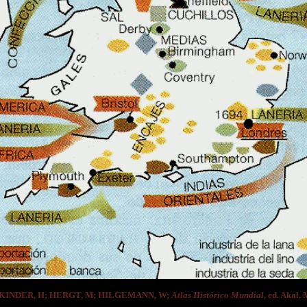
e KINDER, H; HERGT, M; HILGEMANN, W;
Atlas Histórico Mundial
, ed. Akal,