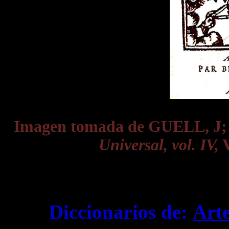
Imagen tomada de GUELL, J
Universal, vol. IV,
V
Diccionarios de:
Art