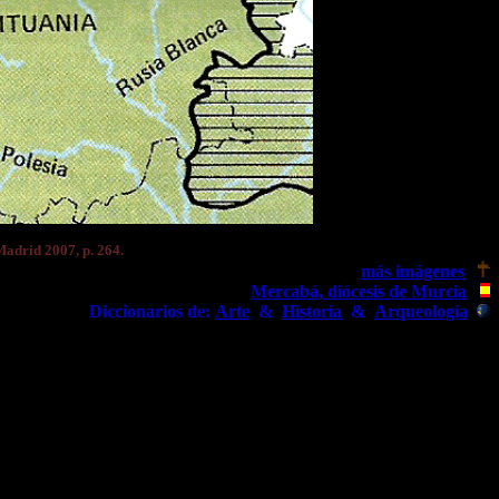
 Madrid 2007, p. 264.
más imágenes
Mercabá, diócesis de Murcia
Diccionarios de:
Arte
&
Historia
&
Arqueología