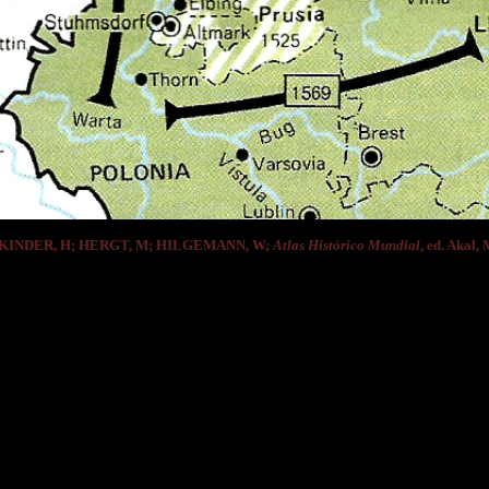
e KINDER, H; HERGT, M; HILGEMANN, W;
Atlas Histórico Mundial
, ed. Akal,