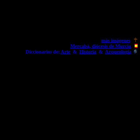
más imágenes
Mercabá, diócesis de Murcia
Diccionarios de:
Arte
&
Historia
&
Arqueología