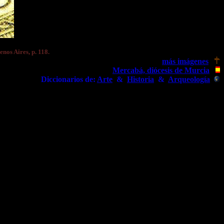
uenos Aires, p. 118.
más imágenes
Mercabá, diócesis de Murcia
Diccionarios de:
Arte
&
Historia
&
Arqueología