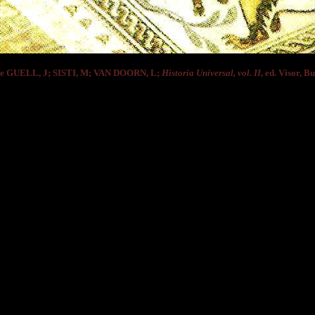
e GUELL, J; SISTI, M; VAN DOORN, L;
Historia Universal, vol. II
, ed. Visor, B