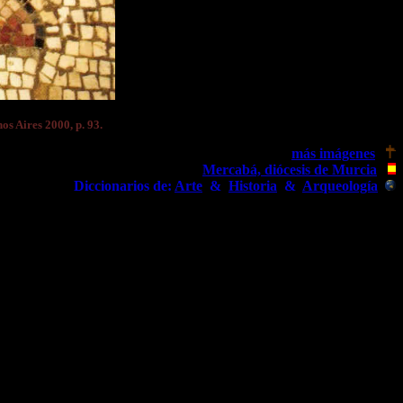
nos Aires 2000, p. 93.
más imágenes
Mercabá, diócesis de Murcia
Diccionarios de:
Arte
&
Historia
&
Arqueología