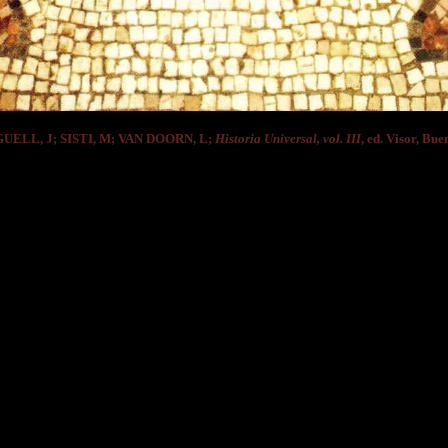
GUELL, J; SISTI, M; VAN DOORN, L;
Historia Universal, vol. III
, ed. Visor, Bue