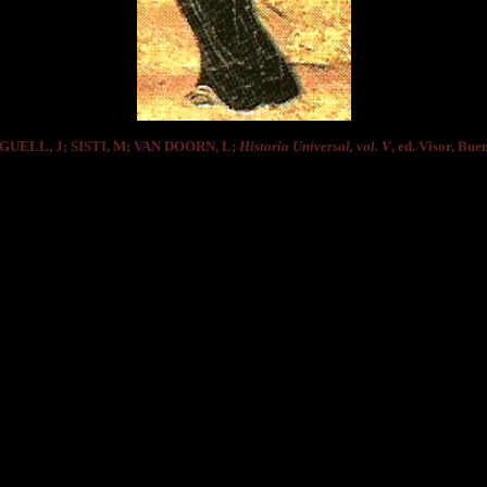
 GUELL, J; SISTI, M; VAN DOORN, L;
Historia Universal, vol. V
, ed. Visor, Bue