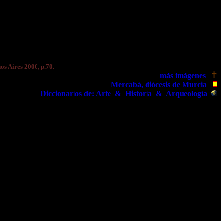
nos Aires 2000, p.70.
más imágenes
Mercabá, diócesis de Murcia
Diccionarios de:
Arte
&
Historia
&
Arqueología