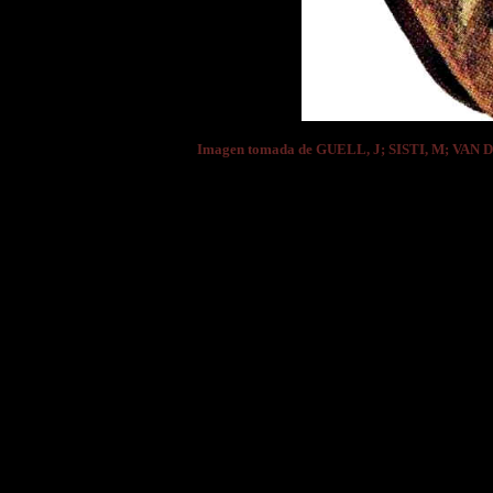
Imagen tomada de GUELL, J; SISTI, M; VAN