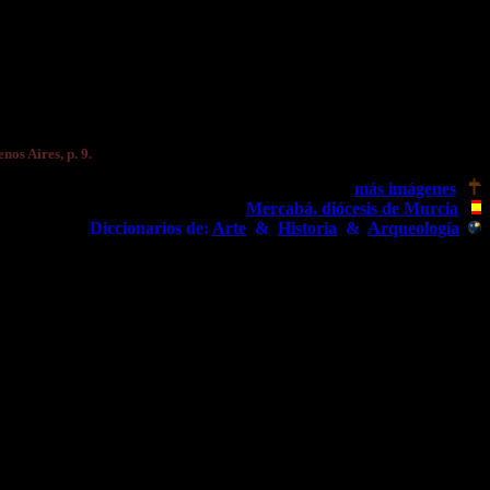
nos Aires, p. 9.
más imágenes
Mercabá, diócesis de Murcia
Diccionarios de:
Arte
&
Historia
&
Arqueología