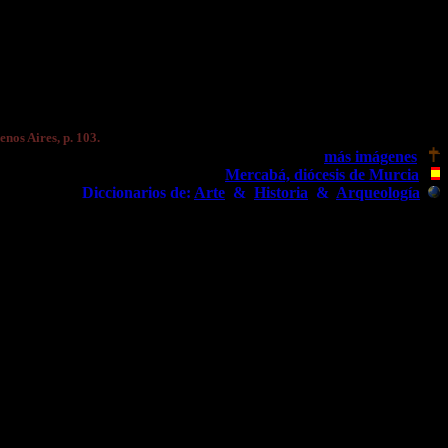
enos Aires, p. 103.
más imágenes
Mercabá, diócesis de Murcia
Diccionarios de:
Arte
&
Historia
&
Arqueología