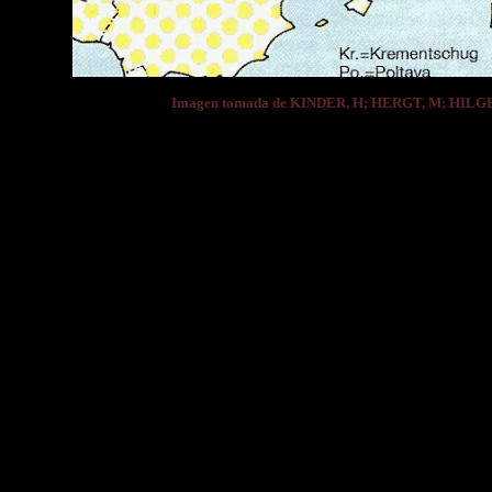
Imagen tomada de KINDER, H; HERGT, M; HIL