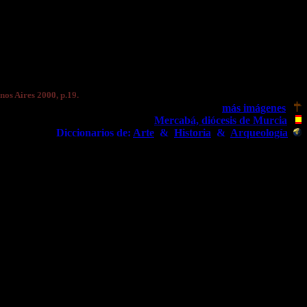
enos Aires 2000, p.19.
más imágenes
Mercabá, diócesis de Murcia
Diccionarios de:
Arte
&
Historia
&
Arqueología