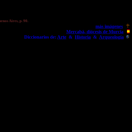
enos Aires, p. 90.
más imágenes
Mercabá, diócesis de Murcia
Diccionarios de:
Arte
&
Historia
&
Arqueología