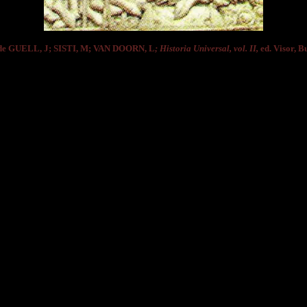
de GUELL, J; SISTI, M; VAN DOORN, L
; Historia Universal, vol. II,
ed. Visor, Bu