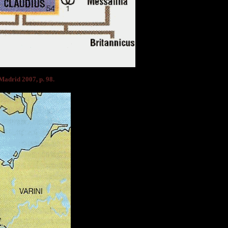
, Madrid 2007, p. 98
.