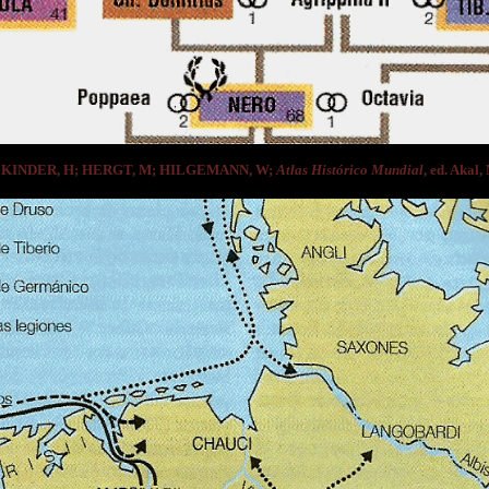
e KINDER, H; HERGT, M; HILGEMANN, W;
Atlas Histórico Mundial
, ed. Akal