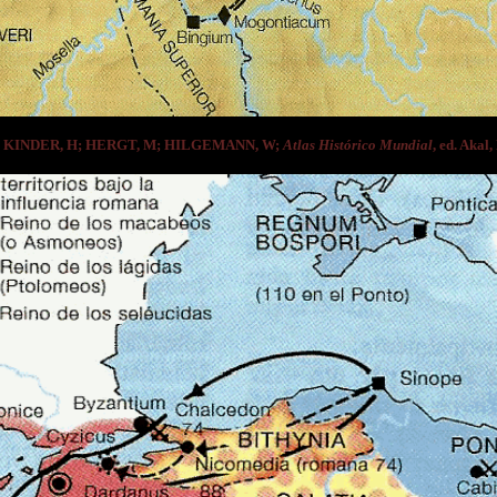
de KINDER, H; HERGT, M; HILGEMANN, W;
Atlas Histórico Mundial
, ed. Akal