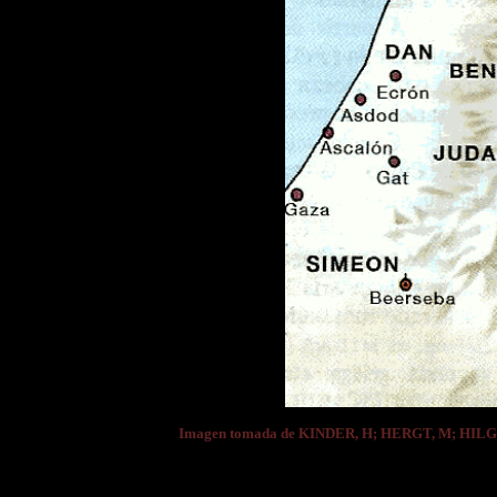
Imagen tomada de KINDER, H; HERGT, M; HI