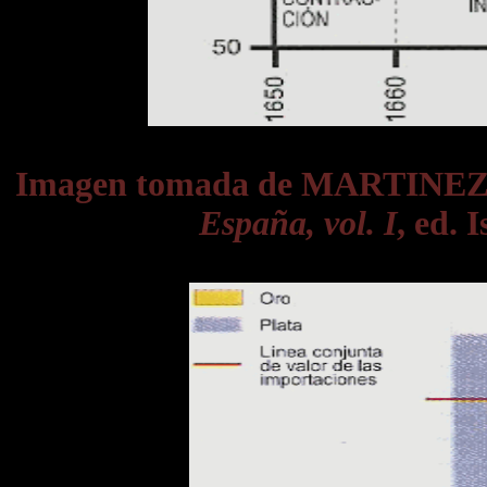
Imagen tomada de MARTINE
España, vol. I
, ed. 