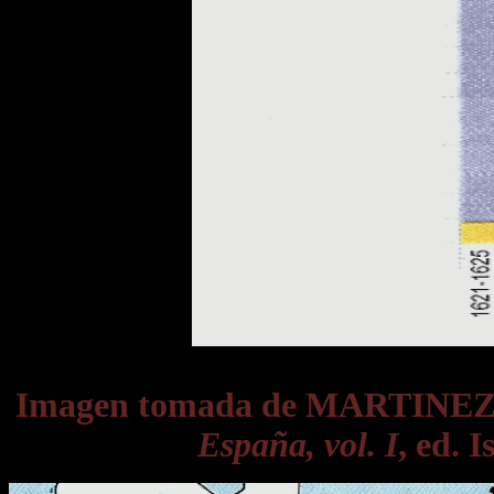
Imagen tomada de MARTINE
España, vol. I
, ed. 