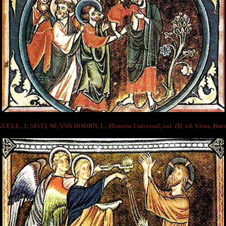
GUELL, J; SISTI, M; VAN DOORN, L;
Historia Universal, vol. III
, ed. Visor, Bue