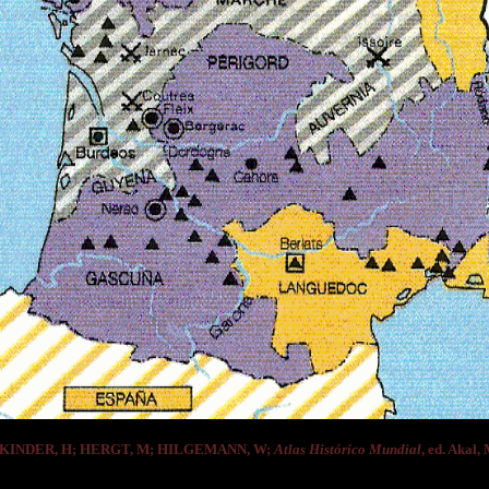
e KINDER, H; HERGT, M; HILGEMANN, W;
Atlas Histórico Mundial
, ed. Akal,