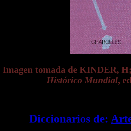
Imagen tomada de KINDER, 
Histórico Mundial
, e
Diccionarios de:
Art