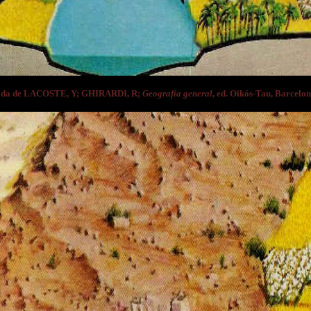
ada de LACOSTE, Y; GHIRARDI, R;
Geografía general
, ed. Oikós-Tau, Barcelon