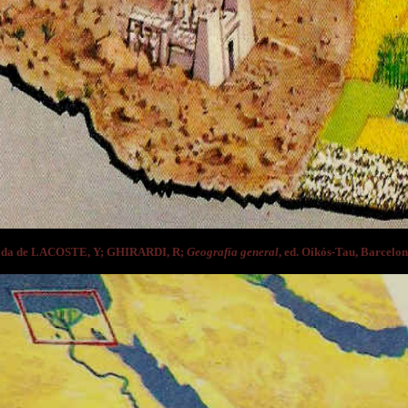
ada de LACOSTE, Y; GHIRARDI, R;
Geografía general
, ed. Oikós-Tau, Barcelon