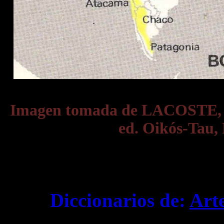
Imagen tomada de LACOSTE,
ed. Oikós-Tau, 
Diccionarios de:
Art