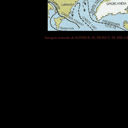
Imagen tomada de KINDER, H; HERGT, M; HIL