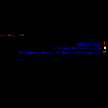
uenos Aires, p. 130.
más imágenes
Mercabá, diócesis de Murcia
Diccionarios de:
Arte
&
Historia
&
Arqueología