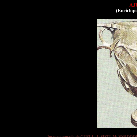
AJ
(Enciclop
Imagen tomada de GUELL, J; SISTI, M; VAN DOO