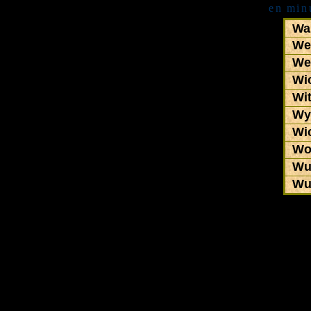
en
.
min
Wal
We
We
Wi
Wi
Wyc
Wic
Woj
Wul
Wu