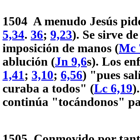
1504 A menudo Jesús pide 
5,34
.
36
;
9,23
). Se sirve d
imposición de manos (
Mc 
ablución (
Jn 9,6
s). Los en
1,41
;
3,10
;
6,56
) "pues sal
curaba a todos" (
Lc 6,19
)
continúa "tocándonos" pa
1505 Conmovido por tantos