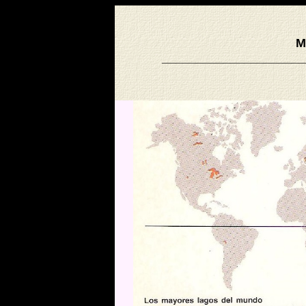
M
_____________________