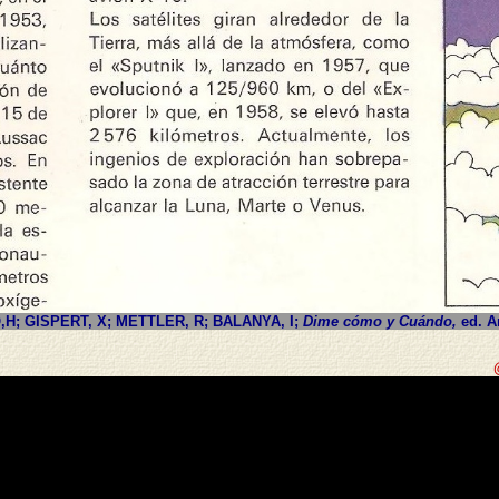
,H; GISPERT, X; METTLER, R; BALANYA, I;
Dime cómo y Cuándo,
ed. A