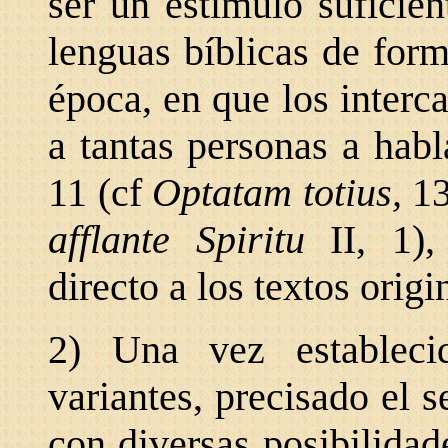
ser un estímulo suficien
lenguas bíblicas de form
época, en que los interc
a tantas personas a habl
11 (cf
Optatam totius,
13
afflante Spiritu
II, 1)
directo a los textos origi
2) Una vez estableci
variantes, precisado el s
con diversas posibilidad