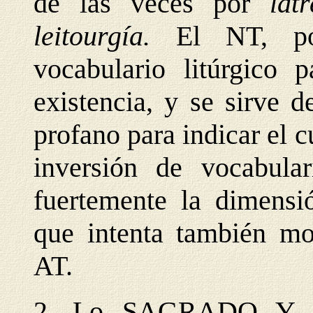
de las veces por
lat
leitourgía.
El NT, por
vocabulario litúrgico 
existencia, y se sirve 
profano para indicar el c
inversión de vocabula
fuertemente la dimensió
que intenta también mo
AT.
2. Lo SAGRADO Y 